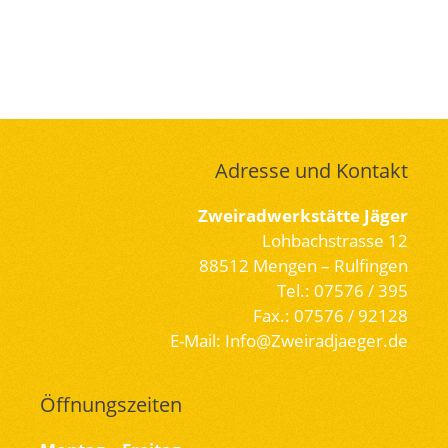
Adresse und Kontakt
Zweiradwerkstätte Jäger
Lohbachstrasse 12
88512 Mengen – Rulfingen
Tel.: 07576 / 395
Fax.: 07576 / 92128
E-Mail: Info@Zweiradjaeger.de
Öffnungszeiten